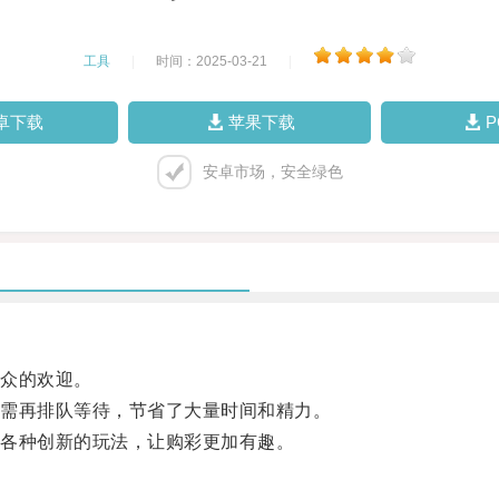
工具
|
时间：2025-03-21
|
卓下载
苹果下载
安卓市场，安全绿色
众的欢迎。
需再排队等待，节省了大量时间和精力。
各种创新的玩法，让购彩更加有趣。