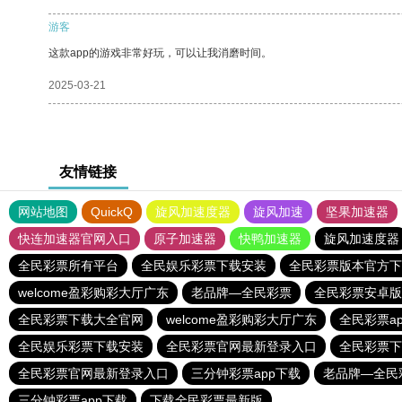
游客
这款app的游戏非常好玩，可以让我消磨时间。
2025-03-21
友情链接
网站地图
QuickQ
旋风加速度器
旋风加速
坚果加速器
快连加速器官网入口
原子加速器
快鸭加速器
旋风加速度器
全民彩票所有平台
全民娱乐彩票下载安装
全民彩票版本官方下
welcome盈彩购彩大厅广东
老品牌—全民彩票
全民彩票安卓版
全民彩票下载大全官网
welcome盈彩购彩大厅广东
全民彩票a
全民娱乐彩票下载安装
全民彩票官网最新登录入口
全民彩票下
全民彩票官网最新登录入口
三分钟彩票app下载
老品牌—全民
三分钟彩票app下载
下载全民彩票最新版