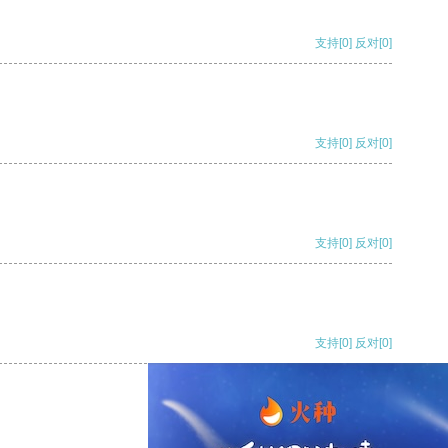
支持
[0]
反对
[0]
支持
[0]
反对
[0]
支持
[0]
反对
[0]
支持
[0]
反对
[0]
支持
[0]
反对
[0]