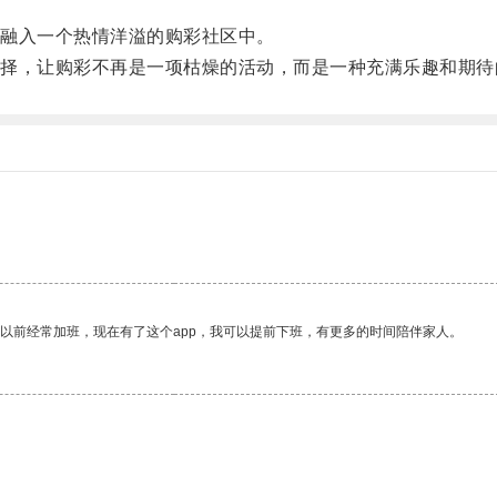
融入一个热情洋溢的购彩社区中。
，让购彩不再是一项枯燥的活动，而是一种充满乐趣和期待
我以前经常加班，现在有了这个app，我可以提前下班，有更多的时间陪伴家人。