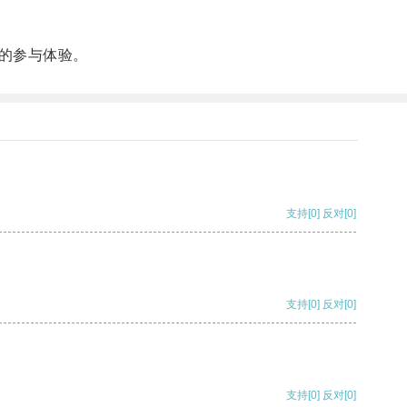
的参与体验。
支持
[0]
反对
[0]
支持
[0]
反对
[0]
支持
[0]
反对
[0]