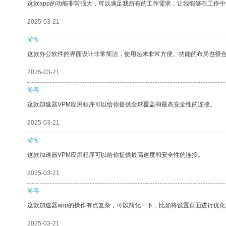
这款app的功能非常强大，可以满足我所有的工作需求，让我能够在工作
2025-03-21
游客
这款办公软件的界面设计非常简洁，使用起来非常方便。功能的布局也很
2025-03-21
游客
这款加速器VPM应用程序可以给你提供全球覆盖和最高安全性的连接。
2025-03-21
游客
这款加速器VPM应用程序可以给你提供最高速度和安全性的连接。
2025-03-21
游客
这款加速器app的操作有点复杂，可以简化一下，比如将设置页面进行优化
2025-03-21