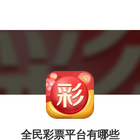
全民彩票平台有哪些