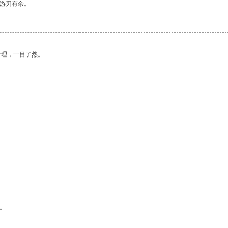
中游刃有余。
合理，一目了然。
。