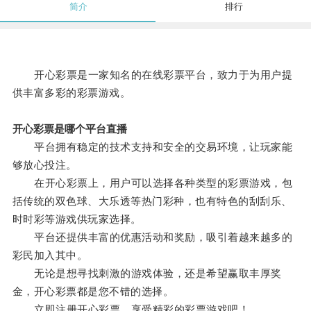
简介
排行
开心彩票是一家知名的在线彩票平台，致力于为用户提
供丰富多彩的彩票游戏。
开心彩票是哪个平台直播
平台拥有稳定的技术支持和安全的交易环境，让玩家能
够放心投注。
在开心彩票上，用户可以选择各种类型的彩票游戏，包
括传统的双色球、大乐透等热门彩种，也有特色的刮刮乐、
时时彩等游戏供玩家选择。
平台还提供丰富的优惠活动和奖励，吸引着越来越多的
彩民加入其中。
无论是想寻找刺激的游戏体验，还是希望赢取丰厚奖
金，开心彩票都是您不错的选择。
立即注册开心彩票，享受精彩的彩票游戏吧！。