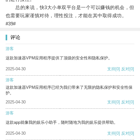
总的来说，快3大小单双平台是一个可以赚钱的机会，但
也需要玩家谨慎对待，理性投注，才能在其中取得成功。
#39#
评论
游客
这款加速器VPM应用程序提供了顶级的安全性和隐私保护。
2025-04-30
支持
[0]
反对
[0]
游客
这款加速器VPM应用程序已经为我们带来了无限的隐私保护和安全性保
护。
2025-04-30
支持
[0]
反对
[0]
游客
这款app就像我的娱乐小助手，随时随地为我的娱乐提供帮助。
2025-04-30
支持
[0]
反对
[0]