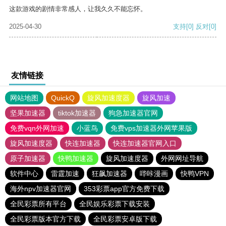
这款游戏的剧情非常感人，让我久久不能忘怀。
2025-04-30
支持
[0]
反对
[0]
友情链接
网站地图
QuickQ
旋风加速度器
旋风加速
坚果加速器
tiktok加速器
狗急加速器官网
免费vqn外网加速
小蓝鸟
免费vps加速器外网苹果版
旋风加速度器
快连加速器
快连加速器官网入口
原子加速器
快鸭加速器
旋风加速度器
外网网址导航
软件中心
雷霆加速
狂飙加速器
哔咔漫画
快鸭VPN
海外npv加速器官网
353彩票app官方免费下载
全民彩票所有平台
全民娱乐彩票下载安装
全民彩票版本官方下载
全民彩票安卓版下载